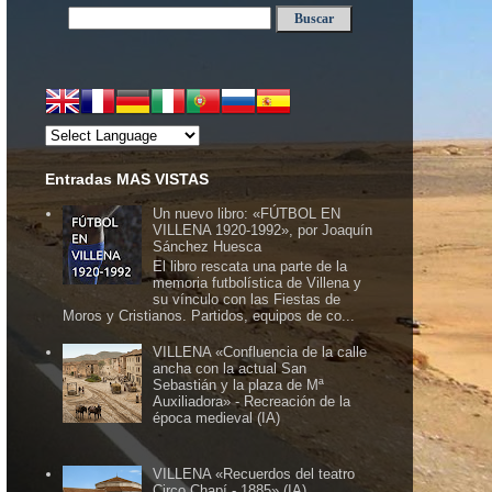
Entradas MAS VISTAS
Un nuevo libro: «FÚTBOL EN
VILLENA 1920-1992», por Joaquín
Sánchez Huesca
El libro rescata una parte de la
memoria futbolística de Villena y
su vínculo con las Fiestas de
Moros y Cristianos. Partidos, equipos de co...
VILLENA «Confluencia de la calle
ancha con la actual San
Sebastián y la plaza de Mª
Auxiliadora» - Recreación de la
época medieval (IA)
VILLENA «Recuerdos del teatro
Circo Chapí - 1885» (IA)