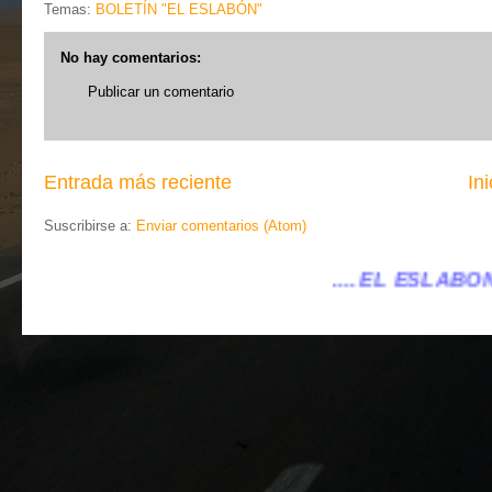
Temas:
BOLETÍN "EL ESLABÓN"
No hay comentarios:
Publicar un comentario
Entrada más reciente
Ini
Suscribirse a:
Enviar comentarios (Atom)
.... EL ESLABÓN VILLENA ...
...eleslab