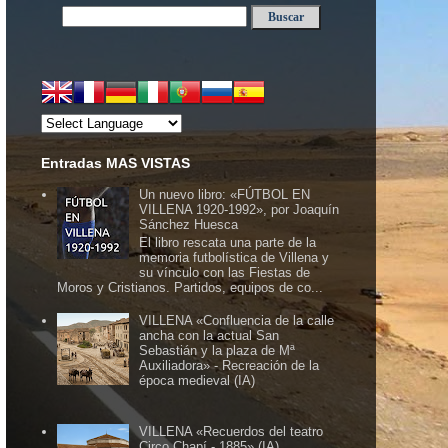
Entradas MAS VISTAS
Un nuevo libro: «FÚTBOL EN
VILLENA 1920-1992», por Joaquín
Sánchez Huesca
El libro rescata una parte de la
memoria futbolística de Villena y
su vínculo con las Fiestas de
Moros y Cristianos. Partidos, equipos de co...
VILLENA «Confluencia de la calle
ancha con la actual San
Sebastián y la plaza de Mª
Auxiliadora» - Recreación de la
época medieval (IA)
VILLENA «Recuerdos del teatro
Circo Chapí - 1885» (IA)