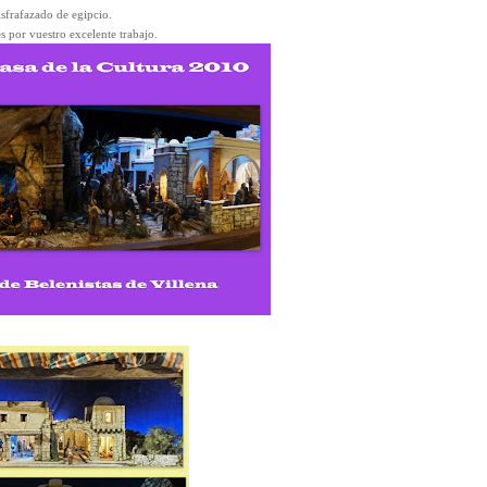
isfrafazado de egipcio.
s por vuestro excelente trabajo.