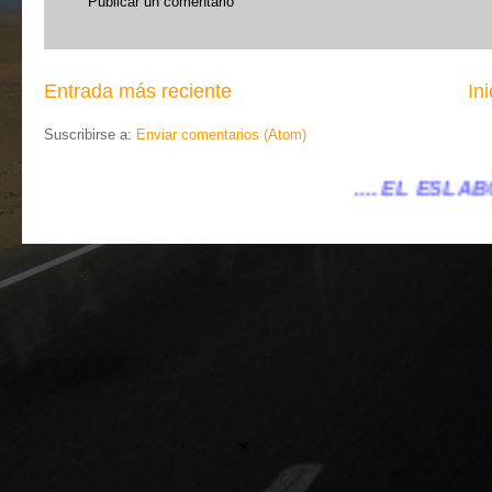
Publicar un comentario
Entrada más reciente
Ini
Suscribirse a:
Enviar comentarios (Atom)
.... EL ESLABÓN VILLENA ...
...elesl