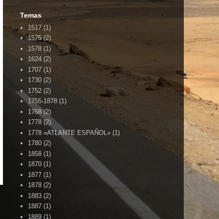
Temas
1517
(1)
1575
(2)
1578
(1)
1624
(2)
1707
(1)
1730
(2)
1752
(2)
1755-1878
(1)
1768
(2)
1778
(2)
1778 «ATLANTE ESPAÑOL»
(1)
1780
(2)
1858
(1)
 ..... BLOG HERMANO DE VILLENA CUÉNTAME .....
1870
(1)
1877
(1)
1878
(2)
1883
(2)
1887
(1)
1889
(1)