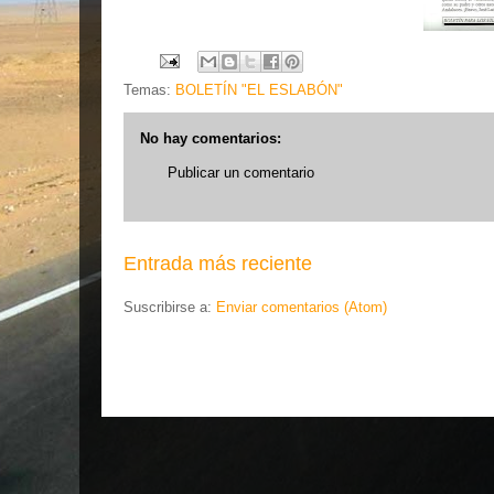
Temas:
BOLETÍN "EL ESLABÓN"
No hay comentarios:
Publicar un comentario
Entrada más reciente
Suscribirse a:
Enviar comentarios (Atom)
.... EL ESL