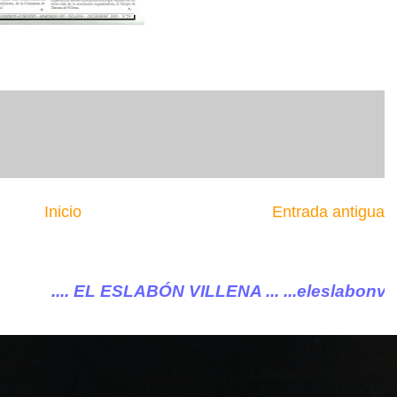
Inicio
Entrada antigua
ABÓN VILLENA ...
...eleslabonvillena@gmail.com