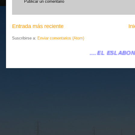
Publicar un comentario
Entrada más reciente
Ini
Suscribirse a:
Enviar comentarios (Atom)
.... EL ESLABÓN VILLENA ...
...eleslab