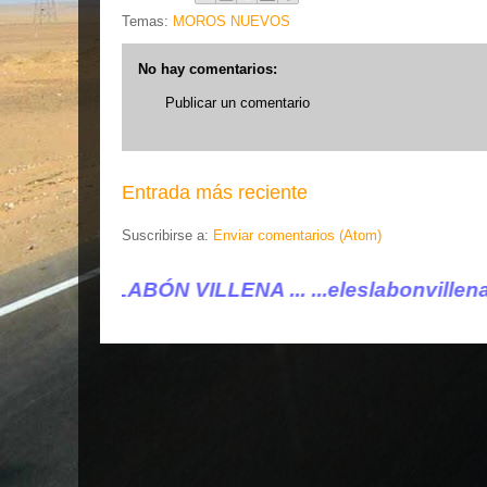
Temas:
MOROS NUEVOS
No hay comentarios:
Publicar un comentario
Entrada más reciente
Suscribirse a:
Enviar comentarios (Atom)
 VILLENA ...
...eleslabonvillena@gmail.com ....