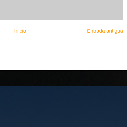
Inicio
Entrada antigua
.... EL ESLABÓN VI