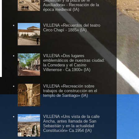
Sebastián y la plaza de Mª
Auxiliadora» - Recreación de la
época medieval (IA)
VILLENA «Recuerdos del teatro
Circo Chapí - 1885» (IA)
VILLENA «Dos lugares
emblemáticos de nuestras ciudad:
LLENA ...
...eleslabonvillena@gmail.com ..... 
la Corredera y el Casino
Villenense - Ca.1900» (IA)
VILLENA «Recreación sobre
trabajos de construcción en el
templo de Santiago» (IA)
VILLENA «Uns vista de la calle
Ancha, antes llamada de San
Sebastián y en la actualidad
Constitución» Ca.1954 (IA)