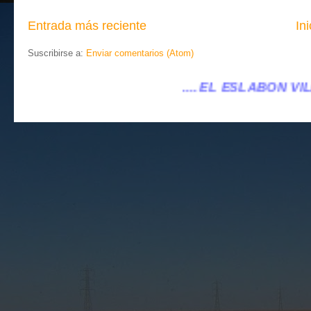
Entrada más reciente
Ini
Suscribirse a:
Enviar comentarios (Atom)
.... EL ESLABÓN VILLENA ...
...eleslabonvill