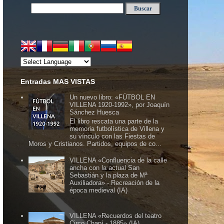
Entradas MAS VISTAS
Un nuevo libro: «FÚTBOL EN
VILLENA 1920-1992», por Joaquín
Sánchez Huesca
El libro rescata una parte de la
memoria futbolística de Villena y
su vínculo con las Fiestas de
Moros y Cristianos. Partidos, equipos de co...
VILLENA «Confluencia de la calle
ancha con la actual San
Sebastián y la plaza de Mª
Auxiliadora» - Recreación de la
época medieval (IA)
VILLENA «Recuerdos del teatro
Circo Chapí - 1885» (IA)