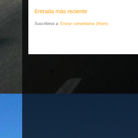
Entrada más reciente
Suscribirse a:
Enviar comentarios (Atom)
.... EL ESLABÓN VI