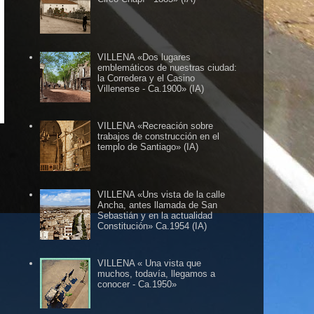
VILLENA «Dos lugares
emblemáticos de nuestras ciudad:
la Corredera y el Casino
BLOG HERMANO DE VILLENA CUÉNTAME ......
Villenense - Ca.1900» (IA)
VILLENA «Recreación sobre
trabajos de construcción en el
templo de Santiago» (IA)
VILLENA «Uns vista de la calle
Ancha, antes llamada de San
Sebastián y en la actualidad
Constitución» Ca.1954 (IA)
VILLENA « Una vista que
muchos, todavía, llegamos a
conocer - Ca.1950»