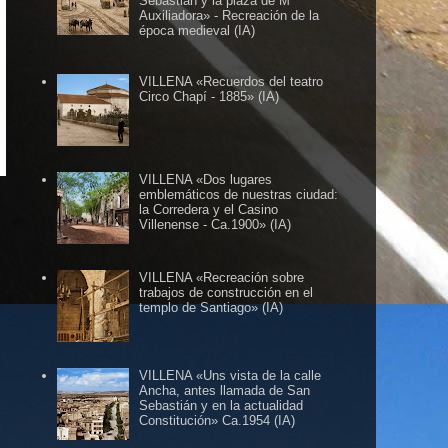
Sebastián y la plaza de Mª
Auxiliadora» - Recreación de la
época medieval (IA)
VILLENA «Recuerdos del teatro
Circo Chapí - 1885» (IA)
. BLOG HERMANO DE VILLENA CUÉNTAME ......
VILLENA «Dos lugares
emblemáticos de nuestras ciudad:
la Corredera y el Casino
Villenense - Ca.1900» (IA)
VILLENA «Recreación sobre
trabajos de construcción en el
templo de Santiago» (IA)
VILLENA «Uns vista de la calle
Ancha, antes llamada de San
Sebastián y en la actualidad
Constitución» Ca.1954 (IA)