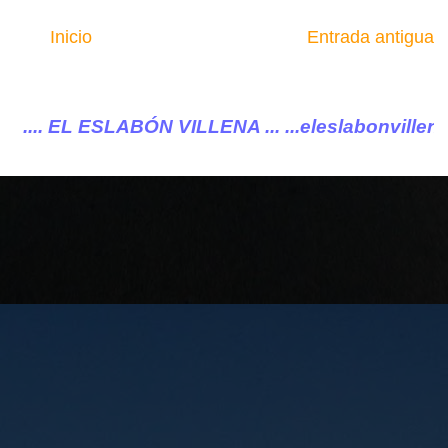
Inicio
Entrada antigua
 VILLENA ...
...eleslabonvillena@gmail.com ....