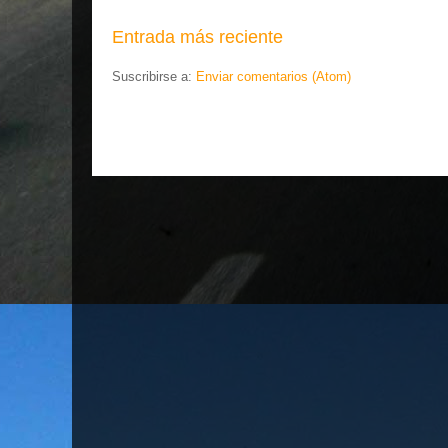
Entrada más reciente
Suscribirse a:
Enviar comentarios (Atom)
.... EL ESLABÓN