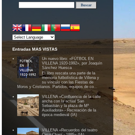
Entradas MAS VISTAS
Un nuevo libro: «FÚTBOL EN
VILLENA 1920-1992», por Joaquín
Sánchez Huesca
El libro rescata una parte de la
memoria futbolística de Villena y
su vínculo con las Fiestas de
Moros y Cristianos. Partidos, equipos de co...
VILLENA «Confluencia de la calle
ancha con la actual San
Sebastián y la plaza de Mª
Auxiliadora» - Recreación de la
época medieval (IA)
VILLENA «Recuerdos del teatro
Circo Chapí - 1885» (IA)