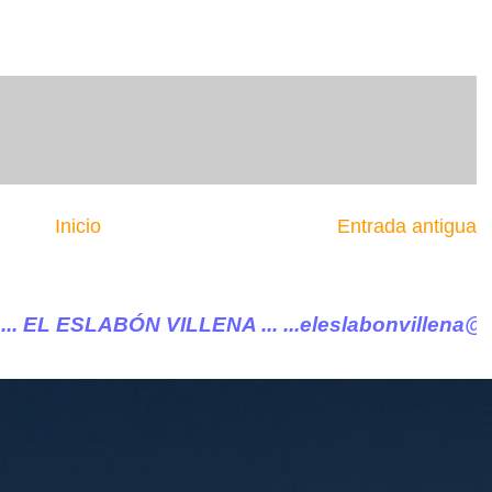
Inicio
Entrada antigua
LLENA ...
...eleslabonvillena@gmail.com ..... B