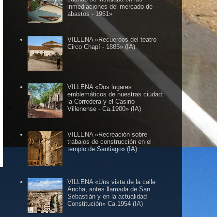
inmediaciones del mercado de
abastos - 1961»
VILLENA «Recuerdos del teatro
Circo Chapí - 1885» (IA)
VILLENA «Dos lugares
emblemáticos de nuestras ciudad:
la Corredera y el Casino
Villenense - Ca.1900» (IA)
VILLENA «Recreación sobre
LOG HERMANO DE VILLENA CUÉNTAME ......
trabajos de construcción en el
templo de Santiago» (IA)
VILLENA «Uns vista de la calle
Ancha, antes llamada de San
Sebastián y en la actualidad
Constitución» Ca.1954 (IA)