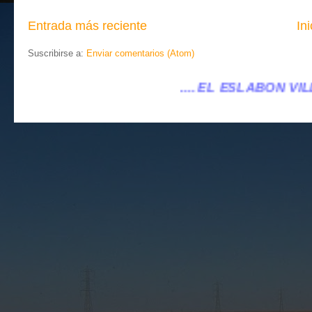
Entrada más reciente
Ini
Suscribirse a:
Enviar comentarios (Atom)
.... EL ESLABÓN VILLENA ...
...eleslabonvill