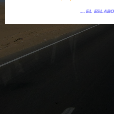
.... EL ESLABÓN VILLENA ...
...elesla