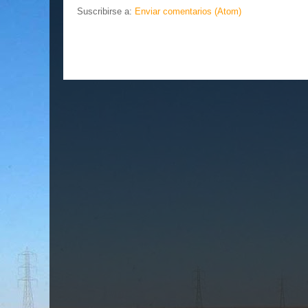
Suscribirse a:
Enviar comentarios (Atom)
.... EL ESLABÓ