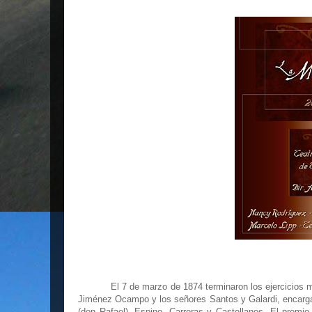
El 7 de marzo de 1874 terminaron los ejercicios 
Jiménez Ocampo y los señores Santos y Galardi, encarga
(don Rafael), Espino, Carreras y Castellanos. El premi