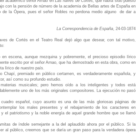
 del académico señor Arnao en
Las naves de Cortés,
que había sido puesto
ajo con la pensión de número de la academia de Bellas artes de España en
o de la Ópera, pues el señor Robles no perdona medio alguno
de dar a
La Correspondencia de España
, 24-03-1874
es de Cortés en el Teatro Real dejó algo que desear, con tal motivo,
to:
o en escena, aunque mezquina y pobremente, el precioso episodio lírico
ente escrito por el señor Arnao, que ha demostrado en esta obra, como en
a lírico de nuestro país.
o Chapí, premiado en público certamen, es verdaderamente española, y
utor, así como su profundo estudio.
materias musicales; pero hemos oído a los inteligentes y todos está
dablemente uno de los más originales compositores. La ejecución no pasó
e cuadro español, cuyo asunto es una de las más gloriosas páginas de
contemplar los males presentes y el rebajamiento de los caracteres en
y el patriotismo y la noble energía de aquel grande hombre que se llamó
amitas de índole semejante a la del aplaudido ahora por el público. Si la
er al público, creemos que se daría un gran paso para la verdadera ópera