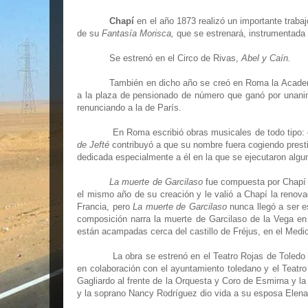
Chapí
en el año 1873 realizó un importante traba
de su
Fantasía Morisca,
que se estrenará, instrumentada 
Se estrenó en el Circo de Rivas,
Abel y Caín.
También en dicho año se creó en Roma la Academi
a la plaza de pensionado de número que ganó por unanim
renunciando a la de París.
En Roma escribió obras musicales de todo tipo:
de Jefté
contribuyó a que su nombre fuera cogiendo prest
dedicada especialmente a él en la que se ejecutaron algu
La muerte de Garcilaso
fue compuesta por Chapí 
el mismo año de su creación y le valió a Chapí la renova
Francia, pero
La muerte de Garcilaso
nunca llegó a ser e
composición narra la muerte de Garcilaso de la Vega en
están acampadas cerca del castillo de Fréjus, en el Medi
La obra se estrenó en el Teatro Rojas de Toledo
en colaboración con el ayuntamiento toledano y el Teatro
Gagliardo al frente de la Orquesta y Coro de Esmirna y la
y la soprano Nancy Rodríguez dio vida a su esposa Elena