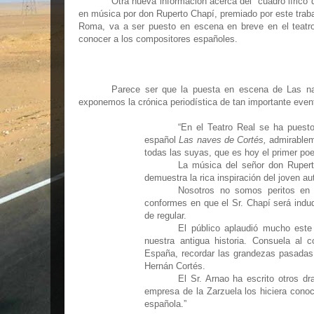
Otra nueva información acerca del
cuadro lírico
en música por don Ruperto Chapí, premiado por este trab
Roma, va a ser puesto en escena en breve en el teatr
conocer a los compositores españoles.
Parece ser que la puesta en escena de Las nav
exponemos la crónica periodística de tan importante even
“En el Teatro Real se ha puest
español
Las naves de Cortés,
admirablem
todas las suyas, que es hoy el primer poet
La música del señor don Rupert
demuestra la rica inspiración del joven a
Nosotros no somos peritos en 
conformes en que el Sr. Chapí será indu
de regular.
El público aplaudió mucho est
nuestra antigua historia. Consuela al 
España, recordar las grandezas pasadas 
Hernán Cortés.
El Sr. Arnao ha escrito otros dr
empresa de la Zarzuela los hiciera conoc
española.”