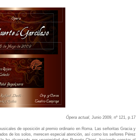
Ópera actual
, Junio 2009, nº 121, p.17
musicales de oposición al premio ordinario en Roma. Las señoritas Gracia y
dos de los solos, merecen especial atención, así como los señores Pérez
o lo ha alcanzado por unanimidad don Ruperto Chapí, haciendo constar el