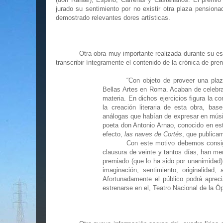
jurado su sentimiento por no existir otra plaza pensio
demostrado relevantes dores artísticas.
Otra obra muy importante realizada durante su 
transcribir íntegramente el contenido de la crónica de pre
“Con objeto de proveer una pla
Bellas Artes en Roma. Acaban de celebrar
materia. En dichos ejercicios figura la 
la creación literaria de esta obra, ba
análogas que habían de expresar en músic
poeta don Antonio Arnao, conocido en este
efecto,
las naves de Cortés
, que publica
Con este motivo debemos consig
clausura de veinte y tantos días, han mer
premiado (que lo ha sido por unanimidad)
imaginación, sentimiento, originalidad,
Afortunadamente el público podrá aprec
estrenarse en el, Teatro Nacional de la Óp