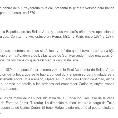
jo dentro de su
trayectoria musical, presentó la primera versión para banda
para orquesta, en 1879.
a Española de las Bellas Artes y a sus veintitrés años, hizo oposiciones
idad. Con tal motivo, estuvo en Roma, Milán y París entre 1874 y 1877,
 óperas, motetes, poemas sinfónicos y el éxito que obtuvo se ópera
La hija
igio y en la Academia de Bellas artes de San Fernando,
hubo una audición
nos
de los trabajos que realizó en la capital italiana.
en 1874, se escuchó por primera vez en la Real Academia de Bellas Artes
ción de la beca que se le había concedido y el permiso para trasladarse a
strenada sobre un escenario, Ópera en un acto con libreto de Arnao, dicha
 el campo de batalla a las órdenes del emperador Carlos V, cuyas tropas
odía francés.
 el 28 de mayo de 2009 por iniciativa de la Fundación Garcilaso de la Vega
 de Esmirna (Izmir, Turquía). La dirección musical estuvo a cargo de Tulio
 escénica de Carlos Durán. El tenor Rafael Lledó encarnó al poeta toledano
.