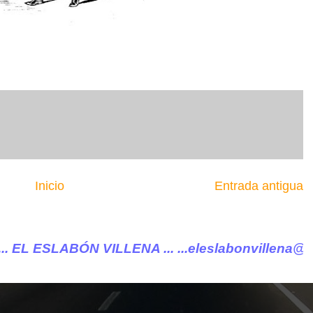
Inicio
Entrada antigua
VILLENA ...
...eleslabonvillena@gmail.com ....