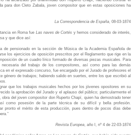
nada para don Cleto Zabala, joven compositor que en estas oposiciones ha
La Correspondencia de España
, 08-03-1874
estancia en Roma fue
Las naves de Cortés
y hemos considerado de interés,
nsa y que dice así:
za de pensionado en la sección de Música de la Academia Española de
se los ejercicios de oposición prescritos por el Reglamento que rige en la
composición de un cuadro lírico formado de diversas piezas musicales. Para
se necesaria del trabajo de los compositores, así como para las demás
a en el expresado concurso, fue encargado por el Jurado de profesores el
 género de trabajos; habiendo salido en suertes, entre los que escribió al
mos.
nar que los trabajos musicales hechos por los jóvenes opositores en su
ecido la aprobación del Jurado y el aplauso del público; particularmente el
, obra del joven compositor don Ruperto Chapí, quien ha demostrado tener
 así como posesión de la parte técnica de su difícil y bella profesión.
iar pronto el mérito de esta producción, pues dentro de pocos días debe
era.”
Revista Europea
, año I, nº 4 de 22-03-1874