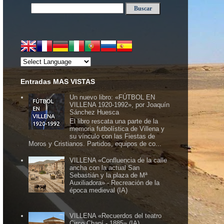
Entradas MAS VISTAS
Un nuevo libro: «FÚTBOL EN
VILLENA 1920-1992», por Joaquín
Sánchez Huesca
El libro rescata una parte de la
memoria futbolística de Villena y
su vínculo con las Fiestas de
Moros y Cristianos. Partidos, equipos de co...
VILLENA «Confluencia de la calle
ancha con la actual San
Sebastián y la plaza de Mª
Auxiliadora» - Recreación de la
época medieval (IA)
VILLENA «Recuerdos del teatro
Circo Chapí - 1885» (IA)