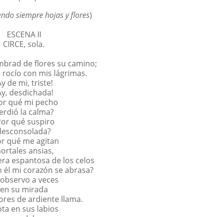
endo siempre hojas y flores
)
ESCENA II
CIRCE, sola.
brad de flores su camino;
é rocío con mis lágrimas.
Ay de mi, triste!
Ay, desdichada!
or qué mi pecho
erdió la calma?
Por qué suspiro
desconsolada?
or qué me agitan
ortales ansias,
era espantosa de los celos
 él mi corazón se abrasa?
 observo a veces
en su mirada
gores de ardiente llama.
ta en sus labios