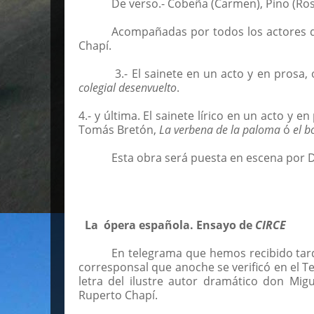
De verso.- Cobeña (Carmen), Pino (Rosa
Acompañadas por todos los actores q
Chapí.
3.- El sainete en un acto y en prosa,
colegial desenvuelto
.
4.- y última. El sainete lírico en un acto y 
Tomás Bretón,
La verbena de la paloma
ó
el b
Esta obra será puesta en escena por D
La
ópera española. Ensayo de
CIRCE
En telegrama que hemos recibido tard
corresponsal que anoche se verificó en el Te
letra del ilustre autor dramático don Mi
Ruperto Chapí.