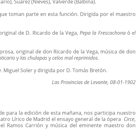
rio), Suárez (Nieves), Valverde (Balbina).
ue toman parte en esta función. Dirigida por el maestro
 original de D. Ricardo de la Vega,
Pepa la Frescachona
ó
el
en prosa, original de don Ricardo de la Vega, música de don
oticario
y
las chulapas
y
celos mal reprimidos
.
. Miguel Soler y dirigida por D. Tomás Bretón.
Las Provincias de Levante, 08-01-1902
e para la edición de esta mañana, nos participa nuestro
atro Lírico de Madrid el ensayo general de la ópera
Circe
,
guel Ramos Carrión y música del eminente maestro don