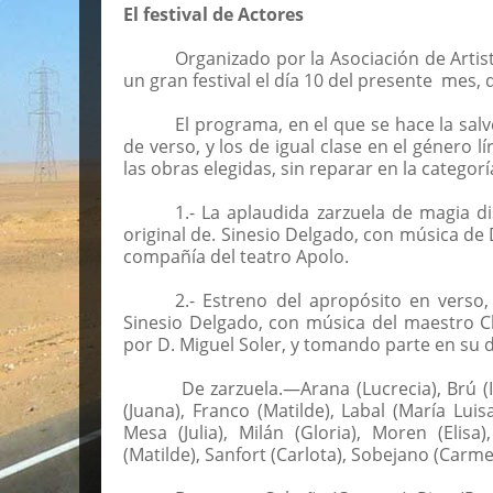
El festival de Actores
Organizado por la Asociación de Artis
un gran festival el día 10 del presente
mes, q
El programa, en el que se hace la sal
de verso, y los de igual clase en el género 
las obras elegidas, sin reparar en la categorí
1.- La aplaudida zarzuela de magia d
original de. Sinesio Delgado, con música de 
compañía del teatro Apolo.
2.- Estreno del apropósito en verso,
Sinesio Delgado, con música del maestro Ch
por D. Miguel Soler, y tomando parte en su 
De zarzuela.—Arana (Lucrecia), Brú (
(Juana), Franco (Matilde), Labal (María Luisa
Mesa (Julia), Milán (Gloria), Moren (Elisa)
(Matilde), Sanfort (Carlota), Sobejano (Carm