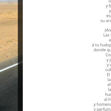
l
y 
y
es
su ar
{
Ac
Las 
a
á tu hués
donde qui
Co
y 
y 
cub
El
l
el
l
hu
al 
y homena
y perfuma