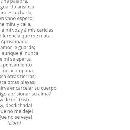
una palabra,
aguardo ansiosa
ara escucharla,
en vano espero;
e mira y calla,
á mi voz y á mis caricias
ndiferencia que me mata.
Aprisionado
 amor le guarda;
 aunque él nunca
e mí se aparta,
u pensamiento
 me acompaña;
ca otras tierras;
ca otras playas;
irve encarcelar su cuerpo
igo aprisionar su alma?
Ay de mí, triste!
Ay, desdichada!
Que no me deje!
Que no se vaya!
(Llora)