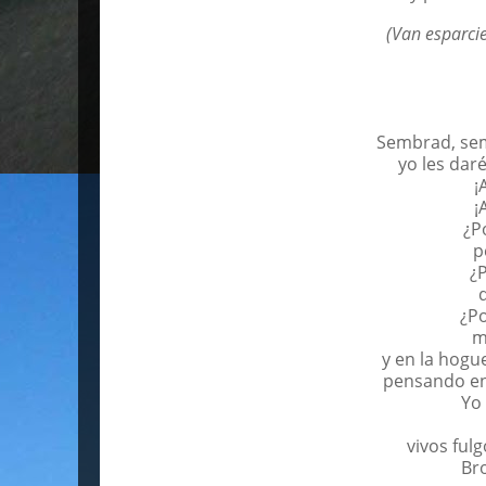
(Van esparci
Sembrad, sem
yo les dar
¡
¡
¿P
p
¿
¿P
m
y en la hogu
pensando en
Yo
vivos ful
Bro