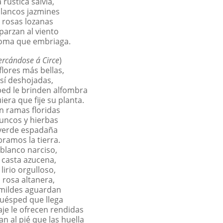
a rústica salvia,
blancos jazmines
 rosas lozanas
parzan al viento
oma que embriaga.
ercándose á Circe
)
flores más bellas,
sí deshojadas,
ped le brinden alfombra
era que fije su planta.
n ramas floridas
juncos y hierbas
verde espadaña
ramos la tierra.
 blanco narciso,
a casta azucena,
 lirio orgulloso,
a rosa altanera,
mildes aguardan
huésped que llega
je le ofrecen rendidas
n al pié que las huella