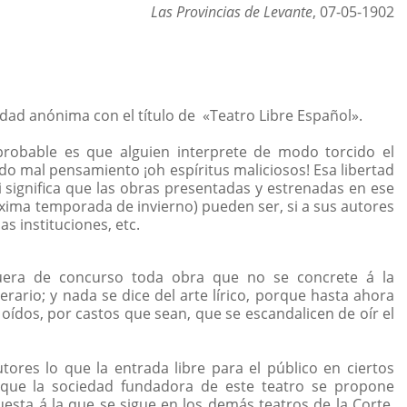
Las Provincias de Levante
, 07-05-1902
dad anónima con el título de
«Teatro Libre Español».
 probable es que alguien interprete de modo torcido el
do mal pensamiento ¡oh espíritus maliciosos! Esa libertad
i significa que las obras presentadas y estrenadas en ese
óxima temporada de invierno) pueden ser, si a sus autores
las instituciones, etc.
fuera de concurso toda obra que no se concrete á la
iterario; y nada se dice del arte lírico, porque hasta ahora
oídos, por castos que sean, que se escandalicen de oír el
tores lo que la entrada libre para el público en ciertos
 que la sociedad fundadora de este teatro se propone
sta á la que se sigue en los demás teatros de la Corte,