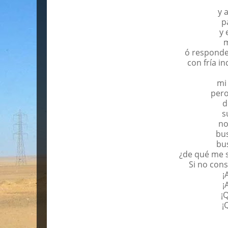
y 
p
y 
m
ó responde 
con fría i
mi
pero
d
s
no
bus
bus
¿de qué me s
Si no cons
¡
¡
¡
¡