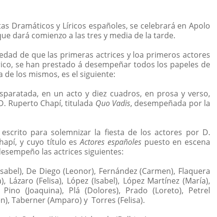
tas Dramáticos y Líricos españoles, se celebrará en Apolo
ue dará comienzo a las tres y media de la tarde.
vedad de que las primeras actrices y loa primeros actores
lírico, se han prestado á desempeñar todos los papeles de
a de los mismos, es el siguiente:
isparatada, en un acto y diez cuadros, en prosa y verso,
D. Ruperto Chapí, titulada
Quo Vadis
, desempeñada por la
 escrito para solemnizar la fiesta de los actores por D.
apí, y cuyo título es
Actores españoles
puesto en escena
desempeño las actrices siguientes:
Isabel), De Diego (Leonor), Fernández (Carmen), Flaquera
), Lázaro (Felisa), López (Isabel), López Martínez (María),
, Pino (Joaquina), Plá (Dolores), Prado (Loreto), Petrel
en), Taberner (Amparo) y
Torres (Felisa).