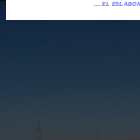
.... EL ESLABÓN VILLENA ...
...eleslabo