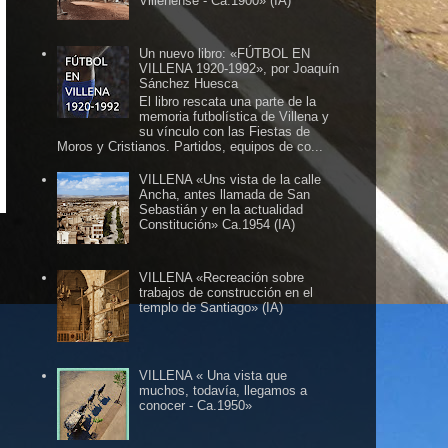
Villenense - Ca.1900» (IA)
Un nuevo libro: «FÚTBOL EN
VILLENA 1920-1992», por Joaquín
Sánchez Huesca
El libro rescata una parte de la
memoria futbolística de Villena y
su vínculo con las Fiestas de
Moros y Cristianos. Partidos, equipos de co...
 ESLABÓN VILLENA ...
...eleslabonvillena@gmail
VILLENA «Uns vista de la calle
Ancha, antes llamada de San
Sebastián y en la actualidad
Constitución» Ca.1954 (IA)
VILLENA «Recreación sobre
trabajos de construcción en el
templo de Santiago» (IA)
VILLENA « Una vista que
muchos, todavía, llegamos a
conocer - Ca.1950»