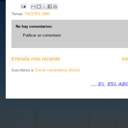
Temas:
FIESTAS 1984
No hay comentarios:
Publicar un comentario
Entrada más reciente
Ini
Suscribirse a:
Enviar comentarios (Atom)
.... EL ESLABÓN VILLENA ...
...ele