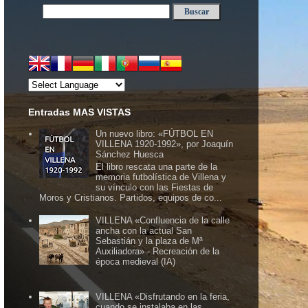
Entradas MAS VISTAS
Un nuevo libro: «FÚTBOL EN
VILLENA 1920-1992», por Joaquín
Sánchez Huesca
El libro rescata una parte de la
memoria futbolística de Villena y
su vínculo con las Fiestas de
Moros y Cristianos. Partidos, equipos de co...
VILLENA «Confluencia de la calle
ancha con la actual San
Sebastián y la plaza de Mª
Auxiliadora» - Recreación de la
época medieval (IA)
VILLENA «Disfrutando en la feria,
cuando se instalaba en las