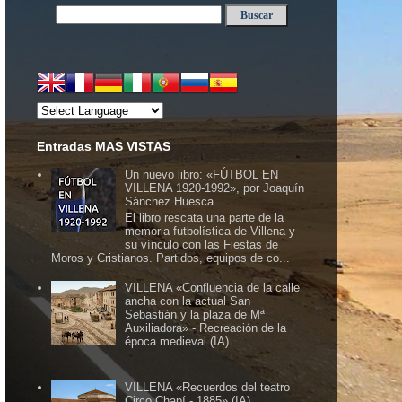
Entradas MAS VISTAS
Un nuevo libro: «FÚTBOL EN
VILLENA 1920-1992», por Joaquín
Sánchez Huesca
El libro rescata una parte de la
memoria futbolística de Villena y
su vínculo con las Fiestas de
Moros y Cristianos. Partidos, equipos de co...
VILLENA «Confluencia de la calle
ancha con la actual San
Sebastián y la plaza de Mª
Auxiliadora» - Recreación de la
época medieval (IA)
VILLENA «Recuerdos del teatro
Circo Chapí - 1885» (IA)