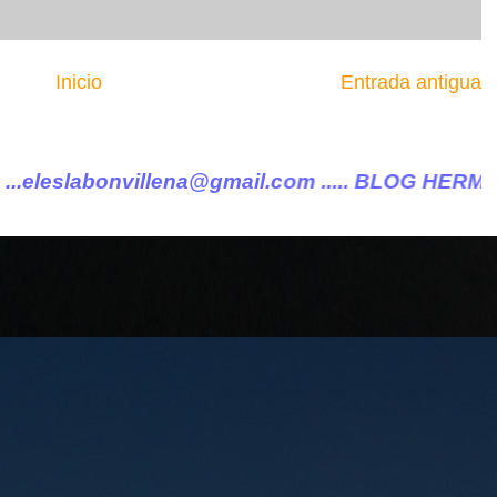
Inicio
Entrada antigua
a@gmail.com ..... BLOG HERMANO DE VILLENA CUÉ