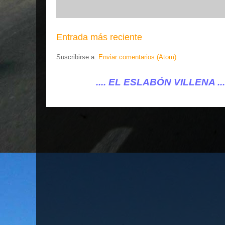
Entrada más reciente
Suscribirse a:
Enviar comentarios (Atom)
.... EL ESLABÓN VILLENA ...
...eleslabonvillen