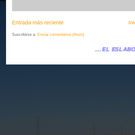
Entrada más reciente
Ini
Suscribirse a:
Enviar comentarios (Atom)
.... EL ESLABÓN VILLENA ...
...eleslabo