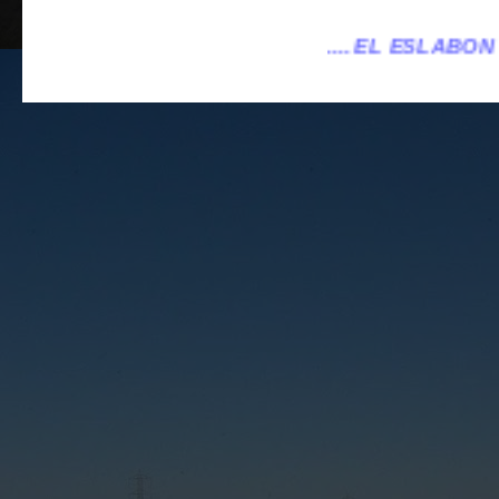
.... EL ESLABÓN VILLENA ...
...el