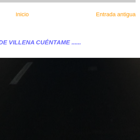
Inicio
Entrada antigua
ME ......