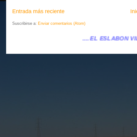
Entrada más reciente
Ini
Suscribirse a:
Enviar comentarios (Atom)
.... EL ESLABÓN VILLENA ...
...eleslabonvi