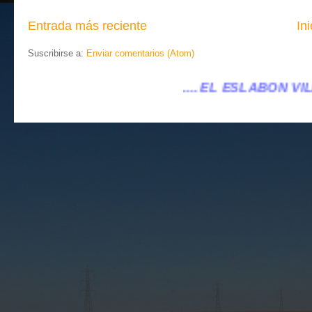
Entrada más reciente
Ini
Suscribirse a:
Enviar comentarios (Atom)
.... EL ESLABÓN VILLENA ...
...eleslabonvill