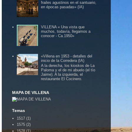
frailes agustinos en el santuario,
en épocas pasadas» (IA)
VILLENA « Una vista que
muchos, todavía, llegamos a
conocer - Ca.1950»
«Villena en 1953 - detalles del
inicio de la Corredera (IA)
A la derecha, los kioskos de La
Paloma y el de mi abuelo (el tío
Jaime). A la izquierda, el
restaurante El Cocinero.
MAPA DE VILLENA
Temas
1517
(1)
1575
(2)
1578
(1)