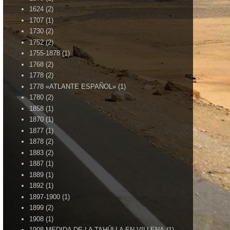
1624
(2)
1707
(1)
1730
(2)
1752
(2)
1755-1878
(1)
1768
(2)
1778
(2)
1778 «ATLANTE ESPAÑOL»
(1)
1780
(2)
1858
(1)
1870
(1)
1877
(1)
1878
(2)
1883
(2)
1887
(1)
1889
(1)
1892
(1)
1897-1900
(1)
1899
(2)
1908
(1)
1908-MEDIDA DE LA TAHÚLLA EN VILLENA
(1)