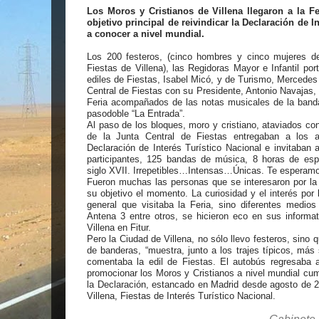
Los Moros y Cristianos de Villena llegaron a la Fe
objetivo principal de reivindicar la Declaración de 
a conocer a nivel mundial.
Los 200 festeros, (cinco hombres y cinco mujeres d
Fiestas de Villena), las Regidoras Mayor e Infantil po
ediles de Fiestas, Isabel Micó, y de Turismo, Mercedes 
Central de Fiestas con su Presidente, Antonio Navajas, a
Feria acompañados de las notas musicales de la banda 
pasodoble “La Entrada”.
Al paso de los bloques, moro y cristiano, ataviados co
de la Junta Central de Fiestas entregaban a los as
Declaración de Interés Turístico Nacional e invitaban
participantes, 125 bandas de música, 8 horas de espe
siglo XVII. Irrepetibles…Intensas…Únicas. Te esperamo
Fueron muchas las personas que se interesaron por la 
su objetivo el momento. La curiosidad y el interés por 
general que visitaba la Feria, sino diferentes medio
Antena 3 entre otros, se hicieron eco en sus informa
Villena en Fitur.
Pero la Ciudad de Villena, no sólo llevo festeros, sino 
de banderas, “muestra, junto a los trajes típicos, más s
comentaba la edil de Fiestas. El autobús regresaba a
promocionar los Moros y Cristianos a nivel mundial cum
la Declaración, estancado en Madrid desde agosto de 2
Villena, Fiestas de Interés Turístico Nacional.