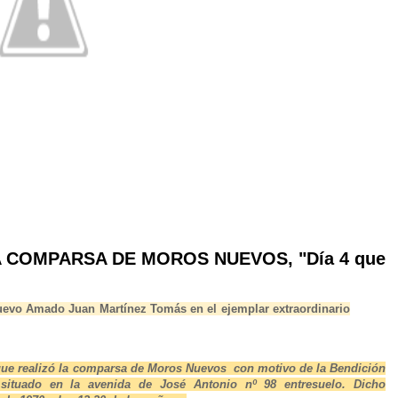
A COMPARSA DE MOROS NUEVOS, "Día 4 que
nuevo Amado Juan Martínez Tomás en el ejemplar extraordinario
n que realizó la comparsa de Moros Nuevos con motivo de la Bendición
 situado en la avenida de José Antonio nº 98 entresuelo. Dicho