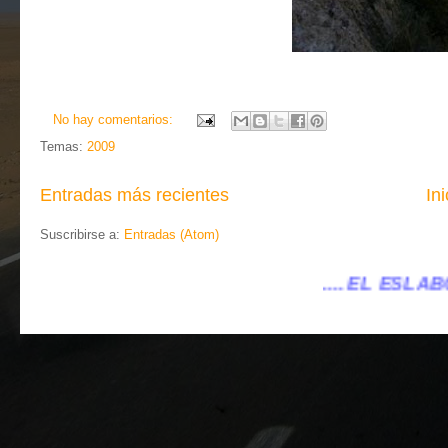
No hay comentarios:
Temas:
2009
Entradas más recientes
Ini
Suscribirse a:
Entradas (Atom)
.... EL ESLABÓN VILLENA ...
...eles