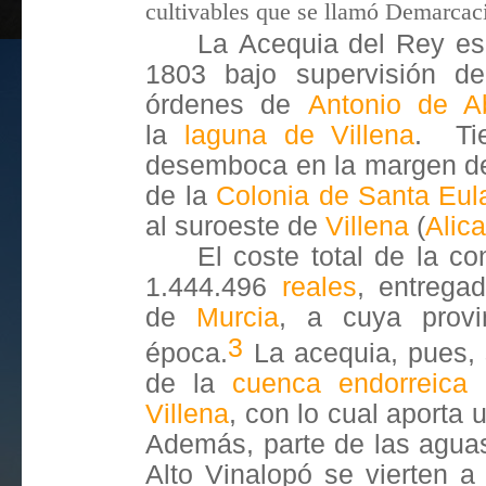
cultivables que se llamó
Demarcaci
La
Acequia del Rey
es 
1803 bajo supervisión 
órdenes de
Antonio de A
la
laguna de Villena
. ​ T
desemboca en la margen de
de la
Colonia de Santa Eula
al suroeste de
Villena
(
Alic
El coste total de la c
1.444.496
reales
, entrega
de
Murcia
, a cuya provi
3
época.
​ La acequia, pues,
de la
cuenca endorreica
q
Villena
, ​con lo cual aporta
Además, parte de las aguas
Alto Vinalopó se vierten 