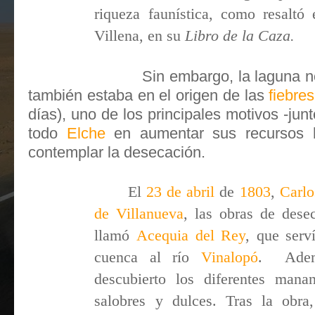
riqueza faunística, como resaltó
Villena, en su
Libro de la Caza.
Sin embargo, la laguna n
también estaba en el origen de las
fiebre
días), uno de los principales motivos -jun
todo
Elche
en aumentar sus recursos h
contemplar la desecación.
El
23 de abril
de
1803
,
Carlo
de Villanueva
, las obras de dese
llamó
Acequia del Rey
, que serv
cuenca al río
Vinalopó
. ​ Ade
descubierto los diferentes manan
salobres y dulces. Tras la obr