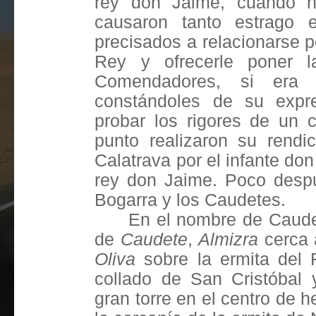
rey don Jaime, cuando hi
causaron tanto estrago 
precisados a relacionarse 
Rey y ofrecerle poner l
Comendadores, si era 
constándoles de su expr
probar los rigores de un 
punto realizaron su rendi
Calatrava por el infante do
rey don Jaime. Poco despu
Bogarra y los Caudetes.
En el nombre de Caudet
de
Caudete
,
Almizra
cerca a
Oliva
sobre la ermita del 
collado de San Cristóbal
gran torre en el centro de 