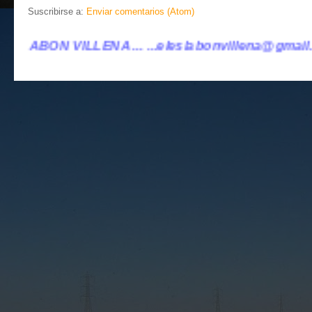
Suscribirse a:
Enviar comentarios (Atom)
..eleslabonvillena@gmail.com ..... BLOG HERMA