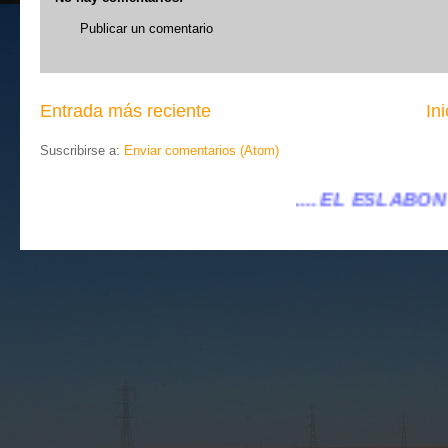
Publicar un comentario
Entrada más reciente
Ini
Suscribirse a:
Enviar comentarios (Atom)
.... EL ESLABÓN VILLENA ...
...eleslabon