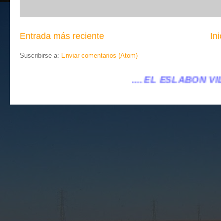
Entrada más reciente
Ini
Suscribirse a:
Enviar comentarios (Atom)
.... EL ESLABÓN VILLENA ...
...eleslabonvil