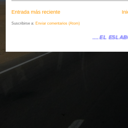
Entrada más reciente
Ini
Suscribirse a:
Enviar comentarios (Atom)
.... EL ESLABÓN VILLENA ...
...elesla