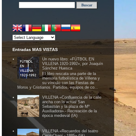
Entradas MAS VISTAS
Un nuevo libro: «FÚTBOL EN
VILLENA 1920-1992», por Joaquín
Sánchez Huesca
El libro rescata una parte de la
memoria futbolística de Villena y
su vínculo con las Fiestas de
Moros y Cristianos. Partidos, equipos de co...
VILLENA «Confluencia de la calle
ancha con la actual San
Sebastián y la plaza de Mª
Auxiliadora» - Recreación de la
época medieval (IA)
VILLENA «Recuerdos del teatro
Circo Chapí - 1885» (IA)