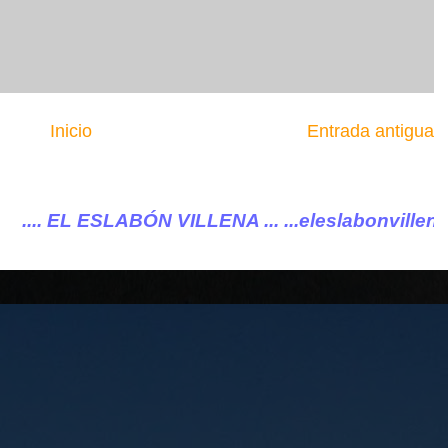
Inicio
Entrada antigua
BÓN VILLENA ...
...eleslabonvillena@gmail.com .