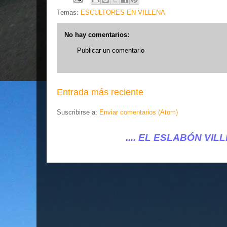
Temas:
ESCULTORES EN VILLENA
No hay comentarios:
Publicar un comentario
Entrada más reciente
Suscribirse a:
Enviar comentarios (Atom)
.... EL ESLABÓN VILLENA ...
...elesla