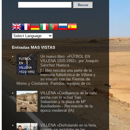
Entradas MAS VISTAS
Un nuevo libro: «FÚTBOL EN
VILLENA 1920-1992», por Joaquín
Sánchez Huesca
El libro rescata una parte de la
memoria futbolística de Villena y
su vínculo con las Fiestas de
Moros y Cristianos. Partidos, equipos de co...
VILLENA «Confluencia de la calle
ancha con la actual San
Sebastián y la plaza de Mª
Auxiliadora» - Recreación de la
época medieval (IA)
VILLENA «Disfrutando en la feria,
cuando se instalaba en las