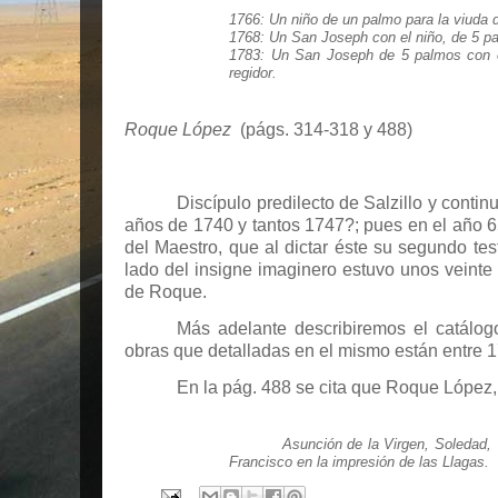
1766: Un niño de un palmo para la viuda 
1768: Un San Joseph con el niño, de 5 p
1783: Un San Joseph de 5 palmos con e
regidor.
Roque López
(págs. 314-318 y 488)
Discípulo predilecto de Salzillo y conti
años de 1740 y tantos 1747?; pues en el año 65 
del Maestro, que al dictar éste su segundo t
lado del insigne imaginero estuvo unos veinte 
de Roque.
Más adelante describiremos el catálo
obras que detalladas en el mismo están entre 1
En la pág. 488 se cita que Roque López, p
Asunción de la Virgen, Soledad, 
Francisco en la impresión de las Llagas.