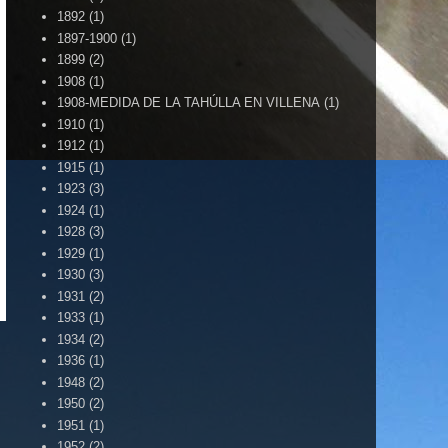
1892
(1)
1897-1900
(1)
1899
(2)
1908
(1)
1908-MEDIDA DE LA TAHÚLLA EN VILLENA
(1)
1910
(1)
1912
(1)
1915
(1)
1923
(3)
1924
(1)
1928
(3)
1929
(1)
LENA CUÉNTAME ......
1930
(3)
1931
(2)
1933
(1)
1934
(2)
1936
(1)
1948
(2)
1950
(2)
1951
(1)
1952
(2)