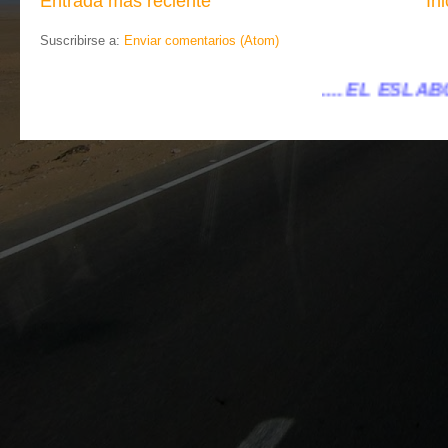
Entrada más reciente
Ini
Suscribirse a:
Enviar comentarios (Atom)
.... EL ESLABÓN VILLENA ...
...eleslab