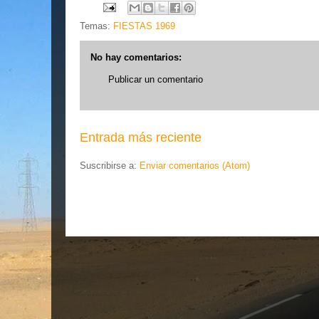
Temas:
FIESTAS 1969
No hay comentarios:
Publicar un comentario
Entrada más reciente
Suscribirse a:
Enviar comentarios (Atom)
.... EL ESLA