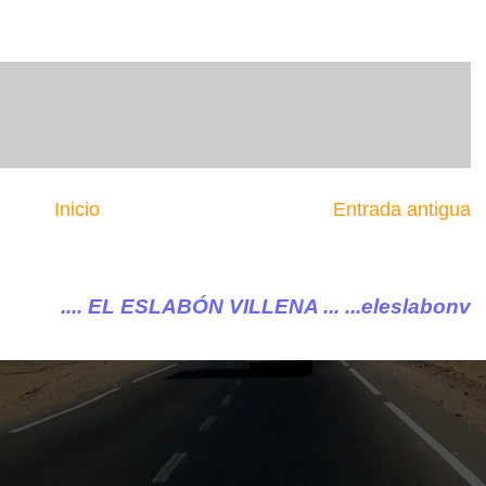
Inicio
Entrada antigua
BÓN VILLENA ...
...eleslabonvillena@gmail.com 