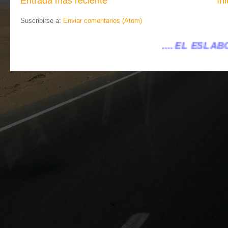
Entrada más reciente
Ini
Suscribirse a:
Enviar comentarios (Atom)
.... EL ESLABÓN VILLENA ...
...eleslab