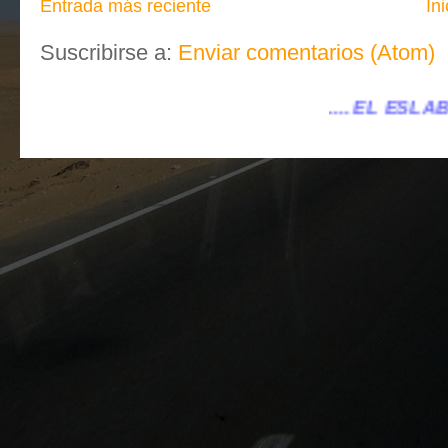
Entrada más reciente
Ini
Suscribirse a:
Enviar comentarios (Atom)
.... EL ESLABÓN VILLENA ...
...ele